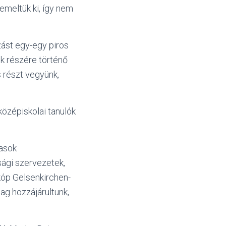
meltük ki, így nem
zást egy-egy piros
k részére történő
 részt vegyünk,
középiskolai tanulók
jasok
ysági szervezetek,
óp Gelsenkirchen-
g hozzájárultunk,