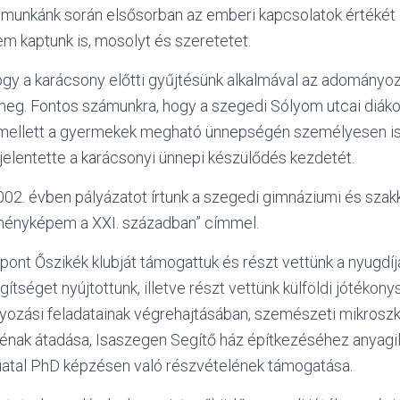
munkánk során elsősorban az emberi kapcsolatok értékét e
m kaptunk is, mosolyt és szeretetet.
ogy a karácsony előtti gyűjtésünk alkalmával az adományo
meg. Fontos számunkra, hogy a szegedi Sólyom utcai diáko
mellett a gyermekek megható ünnepségén személyesen is
elentette a karácsonyi ünnepi készülődés kezdetét.
02. évben pályázatot írtunk a szegedi gimnáziumi és szak
ményképem a XXI. században” címmel.
ont Őszikék klubját támogattuk és részt vettünk a nyugdí
ítséget nyújtottunk, illetve részt vettünk külföldi jótékon
zási feladatainak végrehajtásában, szemészeti mikroszk
nak átadása, Isaszegen Segítő ház építkezéséhez anyagila
fiatal PhD képzésen való részvételének támogatása.