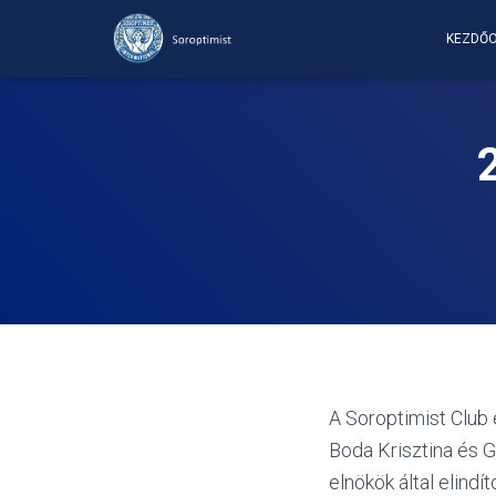
KEZDŐO
A Soroptimist Club e
Boda Krisztina és G
elnökök által elindí