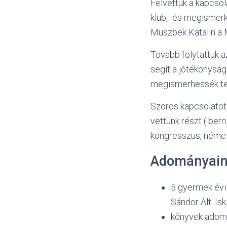
Felvettük a kapcsol
klub,- és megismer
Muszbek Katalin a 
Tovább folytattuk 
segít a jótékonyság
megismerhessék te
Szoros kapcsolatot
vettünk részt ( ber
kongresszus, német
Adományai
5 gyermek évi
Sándor Ált. Isk
könyvek adom