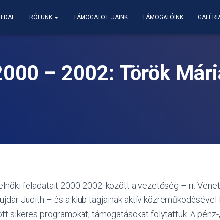
LDAL
RÓLUNK
TÁMOGATOTTJAINK
TÁMOGATÓINK
GALÉRI
2000 – 2002: Török Mári
lnöki feladatait 2000-2002. között a vezetőség – rr. Veneti
ujdár Judith – és a klub tagjainak aktív közreműködésével l
tott sikeres programokat, támogatásokat folytattuk. A pénz-,