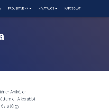
A
PROJEKTJEINK
HIVATALOS
KAPCSOLAT
a
áner Anikó, dr.
áttam el. A korábbi
 és a tárgyi