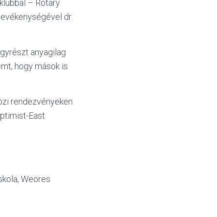
klubbal – Rotary
tevékenységével dr.
gyrészt anyagilag
emt, hogy mások is
közi rendezvényeken
optimist-East
iskola, Weöres