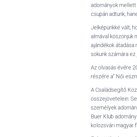
adományok mellett 
csupán adtunk, hane
Jelképünkké vált, h
almával köszönjük 
ajándékok átadása 
sokunk számára ez j
Az olvasás évére 20
részére a” Női esz
A Családsegítő Közp
összejövetelein. Seg
személyek adományo
Buer Klub adományé
kolozsvári magyar 