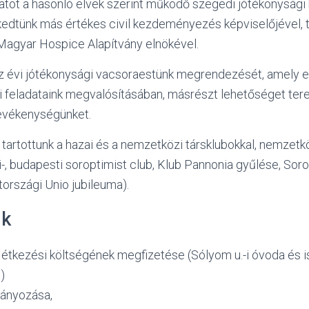
atot a hasonló elvek szerint működő szegedi jótékonysági 
kedtünk más értékes civil kezdeményezés képviselőjével, 
Magyar Hospice Alapítvány elnökével.
az évi jótékonysági vacsoraestünk megrendezését, amely e
i feladataink megvalósításában, másrészt lehetőséget ter
vékenységünket.
 tartottunk a hazai és a nemzetközi társklubokkal, nemzet
ni-, budapesti soroptimist club, Klub Pannonia gyűlése, Sor
országi Unio jubileuma).
nk
 étkezési költségének megfizetése (Sólyom u.-i óvoda és 
.)
ányozása,