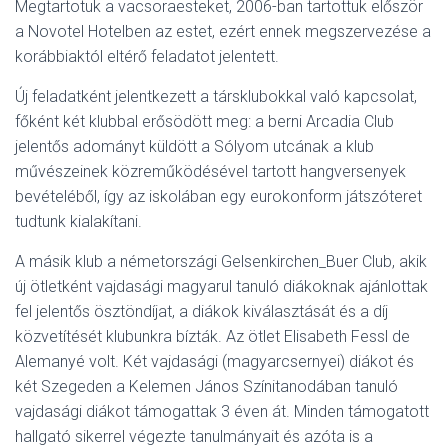
Megtartotuk a vacsoraesteket, 2006-ban tartottuk először
a Novotel Hotelben az estet, ezért ennek megszervezése a
korábbiaktól eltérő feladatot jelentett.
Új feladatként jelentkezett a társklubokkal való kapcsolat,
főként két klubbal erősödött meg: a berni Arcadia Club
jelentős adományt küldött a Sólyom utcának a klub
művészeinek közreműködésével tartott hangversenyek
bevételéből, így az iskolában egy eurokonform játszóteret
tudtunk kialakítani.
A másik klub a németországi Gelsenkirchen_Buer Club, akik
új ötletként vajdasági magyarul tanuló diákoknak ajánlottak
fel jelentős ösztöndíjat, a diákok kiválasztását és a díj
közvetítését klubunkra bízták. Az ötlet Elisabeth Fessl de
Alemanyé volt. Két vajdasági (magyarcsernyei) diákot és
két Szegeden a Kelemen János Színitanodában tanuló
vajdasági diákot támogattak 3 éven át. Minden támogatott
hallgató sikerrel végezte tanulmányait és azóta is a